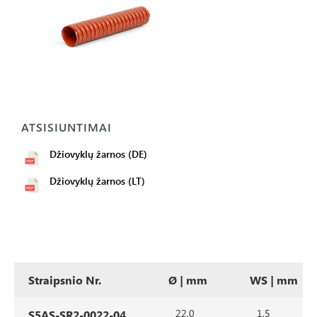
ATSISIUNTIMAI
Džiovyklų žarnos (DE)
Džiovyklų žarnos (LT)
Straipsnio Nr.
Ø | mm
WS | mm
22,0
1,5
S5AS-SR2-0022-04