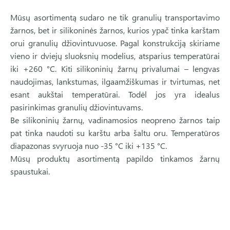
Mūsų asortimentą sudaro ne tik granulių transportavimo
žarnos, bet ir silikoninės žarnos, kurios ypač tinka karštam
orui granulių džiovintuvuose. Pagal konstrukciją skiriame
vieno ir dviejų sluoksnių modelius, atsparius temperatūrai
iki +260 °C. Kiti silikoninių žarnų privalumai – lengvas
naudojimas, lankstumas, ilgaamžiškumas ir tvirtumas, net
esant aukštai temperatūrai. Todėl jos yra idealus
pasirinkimas granulių džiovintuvams.
Be silikoninių žarnų, vadinamosios neopreno žarnos taip
pat tinka naudoti su karštu arba šaltu oru. Temperatūros
diapazonas svyruoja nuo -35 °C iki +135 °C.
Mūsų produktų asortimentą papildo tinkamos žarnų
spaustukai.