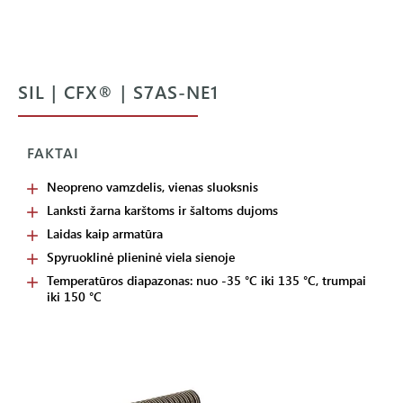
SIL | CFX® | S7AS-NE1
FAKTAI
Neopreno vamzdelis, vienas sluoksnis
Lanksti žarna karštoms ir šaltoms dujoms
Laidas kaip armatūra
Spyruoklinė plieninė viela sienoje
Temperatūros diapazonas: nuo -35 °C iki 135 °C, trumpai
iki 150 °C