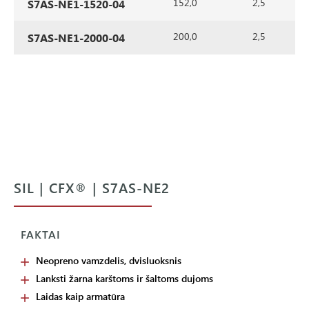
152,0
2,5
S7AS-NE1-1520-04
200,0
2,5
S7AS-NE1-2000-04
SIL | CFX® | S7AS-NE2
FAKTAI
Neopreno vamzdelis, dvisluoksnis
Lanksti žarna karštoms ir šaltoms dujoms
Laidas kaip armatūra