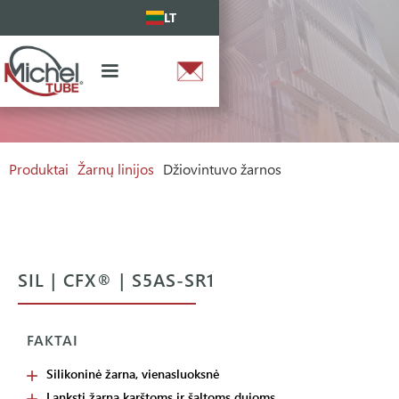
LT
Produktai
Žarnų linijos
Džiovintuvo žarnos
SIL | CFX® | S5AS-SR1
FAKTAI
Silikoninė žarna, vienasluoksnė
Lanksti žarna karštoms ir šaltoms dujoms