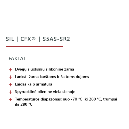
SIL | CFX® | S5AS-SR2
FAKTAI
Dviejų sluoksnių silikoninė žarna
Lanksti žarna karštoms ir šaltoms dujoms
Laidas kaip armatūra
Spyruoklinė plieninė viela sienoje
Temperatūros diapazonas: nuo -70 °C iki 260 °C, trumpai
iki 280 °C