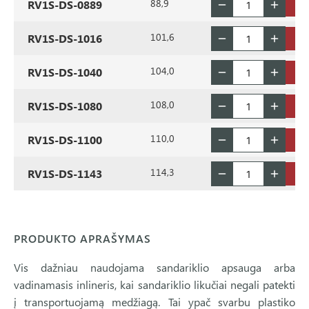
88,9
RV1S-DS-0889
101,6
RV1S-DS-1016
104,0
RV1S-DS-1040
108,0
RV1S-DS-1080
110,0
RV1S-DS-1100
114,3
RV1S-DS-1143
PRODUKTO APRAŠYMAS
Vis dažniau naudojama sandariklio apsauga arba
vadinamasis inlineris, kai sandariklio likučiai negali patekti
į transportuojamą medžiagą. Tai ypač svarbu plastiko