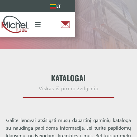
LT
KATALOGAI
Viskas iš pirmo žvilgsnio
Galite lengvai atsisiųsti mūsų dabartinį gaminių katalogą
su naudinga papildoma informacija. Jei turite papildomų
klausimų, nedvejodami kreipkitės į mus. Bet kuriuo metu