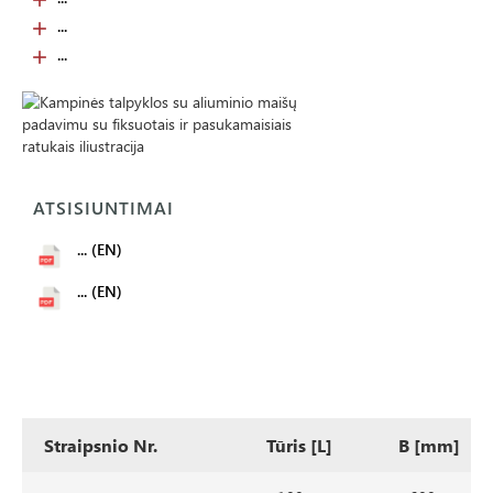
...
...
ATSISIUNTIMAI
... (EN)
... (EN)
Straipsnio Nr.
Tūris [L]
B [mm]